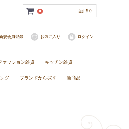
¥ 0
0
合計
新規会員登録
お気に入り
ログイン
ファッション雑貨
キッチン雑貨
水着・サンダル
スカーフ
子ども服
バッグ
ポーチ
財布・コインケース
携帯用爪楊枝入れ
その他
琺瑯（ホーロー）
セラドン焼き
ベンジャロン焼き
食器
マグカップ・グラス
カトラリー・お箸
箸置き
ミトン
卓上小物
トートバッグ
ショルダーバッグ
ハンドバッグ
エコバッグ
子ども用バッグ
ZEBRA（ ゼブラ）ステンレス製ランチボックス弁当箱
ランチョンマット・コースター
ング
ブランドから探す
新商品
ベンジャロン焼き
セラドン焼き
ブルーホワイト
Jim Thompson
DEAN & DELUCA
NaRaYa
ZEBRA（ ゼブラ）
others
Dharamantra（ダラモントラ）
ティーセット
ワイングラス
カップ&ソーサー
お皿
バッグ
その他バッグ
ファブリックポーチ
ナラヤ小物
ぬいぐるみ