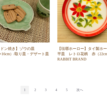
ラドン焼き】ゾウの皿
【琺瑯ホーロー】タイ製ホー
.5×16cm）/取り皿・デザート皿
平皿 レトロ花柄 赤（22c
RABBIT BRAND
1
2
3
4
5
次へ