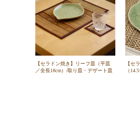
【セラドン焼き】リーフ皿（平皿
【セ
／全長18cm）/取り皿・デザート皿
（14