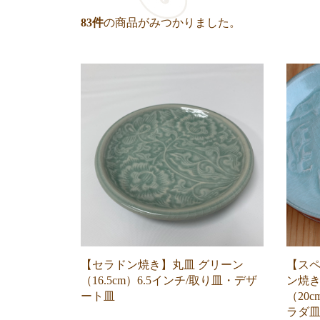
83
件
の商品がみつかりました。
【セラドン焼き】丸皿 グリーン
【ス
（16.5cm）6.5インチ/取り皿・デザ
ン焼
ート皿
（20
ラダ