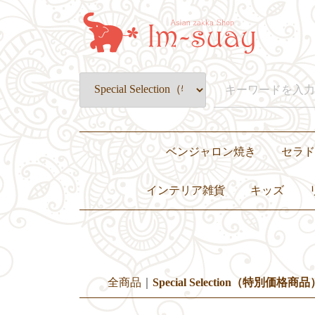
ベンジャロン焼き
セラド
皿・プレート
壺・小物入れ
置物・オブジェ
カップ&ソーサー・グラス
ティーセット・ディナーセット
インテリア雑貨
キッズ
置き物・ぬいぐるみ
小物入れ・花瓶
灰皿
照明
キャンドル
クッションカバー
その他
子ども服
バッグ
おもちゃ・ぬ
食器
全商品
Special Selection（特別価格商品