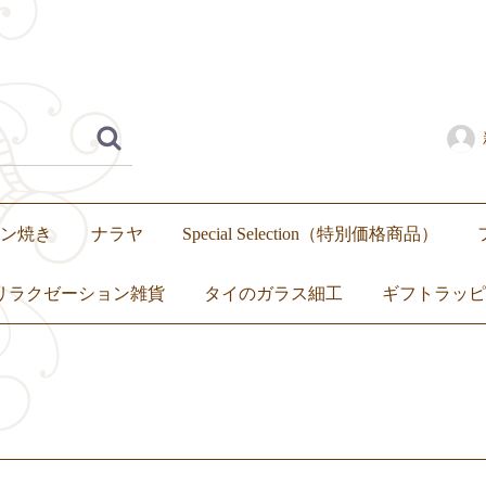
ン焼き
ナラヤ
Special Selection（特別価格商品）
リラクゼーション雑貨
タイのガラス細工
ギフトラッピ
いぐるみ
繭玉
アロマ
キャンドル
トップス
ボトムス
ワンピース
セットアップ
）