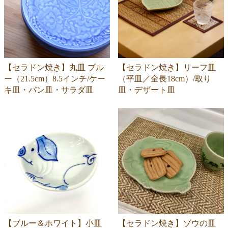
【セラドン焼き】丸皿 ブル
【セラドン焼き】リーフ皿
ー（21.5cm）8.5インチ/ケー
（平皿／全長18cm）/取り
キ皿・パン皿・サラダ皿
皿・デザート皿
【ブルー＆ホワイト】小皿
【セラドン焼き】ゾウの皿