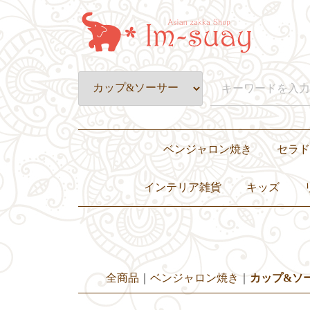
ベンジャロン焼き
セラド
皿・プレート
壺・小物入れ
置物・オブジェ
カップ&ソーサー・グラス
ティーセット・ディナーセット
インテリア雑貨
キッズ
置き物・ぬいぐるみ
小物入れ・花瓶
灰皿
照明
キャンドル
クッションカバー
その他
子ども服
バッグ
おもちゃ・ぬ
食器
全商品
ベンジャロン焼き
カップ&ソ