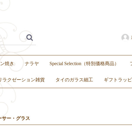
ン焼き
ナラヤ
Special Selection（特別価格商品）
リラクゼーション雑貨
タイのガラス細工
ギフトラッピ
いぐるみ
繭玉
アロマ
キャンドル
トップス
ボトムス
ワンピース
セットアップ
ーサー・グラス