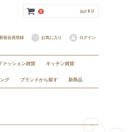
¥ 0
0
合計
新規会員登録
お気に入り
ログイン
ファッション雑貨
キッチン雑貨
水着・サンダル
スカーフ
子ども服
バッグ
ポーチ
財布・コインケース
携帯用爪楊枝入れ
その他
琺瑯（ホーロー）
セラドン焼き
ベンジャロン焼き
食器
マグカップ・グラス
カトラリー・お箸
箸置き
ミトン
卓上小物
トートバッグ
ショルダーバッグ
ハンドバッグ
エコバッグ
子ども用バッグ
ZEBRA（ ゼブラ）ステンレス製ランチボックス弁当箱
ランチョンマット・コースター
ング
ブランドから探す
新商品
ベンジャロン焼き
セラドン焼き
ブルーホワイト
Jim Thompson
DEAN & DELUCA
NaRaYa
ZEBRA（ ゼブラ）
others
Dharamantra（ダラモントラ）
ティーセット
ワイングラス
カップ&ソーサー
お皿
バッグ
その他バッグ
ファブリックポーチ
ナラヤ小物
ぬいぐるみ