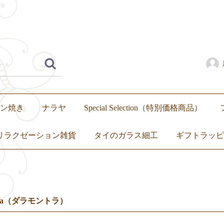
ン焼き
ナラヤ
Special Selection（特別価格商品）
リラクゼーション雑貨
タイのガラス細工
ギフトラッピ
いぐるみ
繭玉
アロマ
キャンドル
トップス
ボトムス
ワンピース
セットアップ
ntra（ダラモントラ）