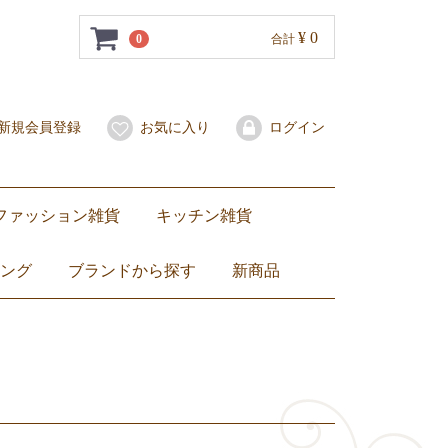
¥ 0
0
合計
新規会員登録
お気に入り
ログイン
ファッション雑貨
キッチン雑貨
水着・サンダル
スカーフ
子ども服
バッグ
ポーチ
財布・コインケース
携帯用爪楊枝入れ
その他
琺瑯（ホーロー）
セラドン焼き
ベンジャロン焼き
食器
マグカップ・グラス
カトラリー・お箸
箸置き
ミトン
卓上小物
トートバッグ
ショルダーバッグ
ハンドバッグ
エコバッグ
子ども用バッグ
ZEBRA（ ゼブラ）ステンレス製ランチボックス弁当箱
ランチョンマット・コースター
ング
ブランドから探す
新商品
ベンジャロン焼き
セラドン焼き
ブルーホワイト
Jim Thompson
DEAN & DELUCA
NaRaYa
ZEBRA（ ゼブラ）
others
Dharamantra（ダラモントラ）
ティーセット
ワイングラス
カップ&ソーサー
お皿
バッグ
その他バッグ
ファブリックポーチ
ナラヤ小物
ぬいぐるみ