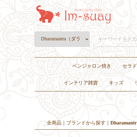
ベンジャロン焼き
セラド
皿・プレート
壺・小物入れ
置物・オブジェ
カップ&ソーサー・グラス
ティーセット・ディナーセット
インテリア雑貨
キッズ
置き物・ぬいぐるみ
小物入れ・花瓶
灰皿
照明
キャンドル
クッションカバー
その他
子ども服
バッグ
おもちゃ・ぬ
食器
全商品
ブランドから探す
Dharama