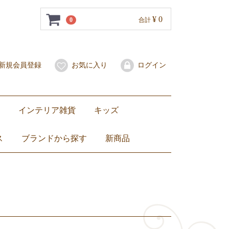
¥ 0
0
合計
新規会員登録
お気に入り
ログイン
インテリア雑貨
キッズ
ー）
焼き
グラス
お箸
ッグ
ーバッグ
ッグ
グ
バッグ
置き物・ぬいぐるみ
小物入れ・花瓶
灰皿
照明
キャンドル
クッションカバー
その他
ZEBRA（ ゼブラ）ステンレス製ランチボックス弁当箱
ランチョンマット・コースター
子ども服
バッグ
おもちゃ・ぬいぐるみ
食器
トップス
ボトムス
ワンピー
セットア
ス
ブランドから探す
新商品
ベンジャロン焼き
セラドン焼き
ブルーホワイト
Jim Thompson
DEAN & DELUCA
NaRaYa
ZEBRA（ ゼブラ）
others
Dharamantra（ダラモントラ）
ティーセット
ワイングラス
カップ&ソーサー
お皿
バッグ
その他バッグ
ファブリックポーチ
ナラヤ小物
ぬいぐるみ