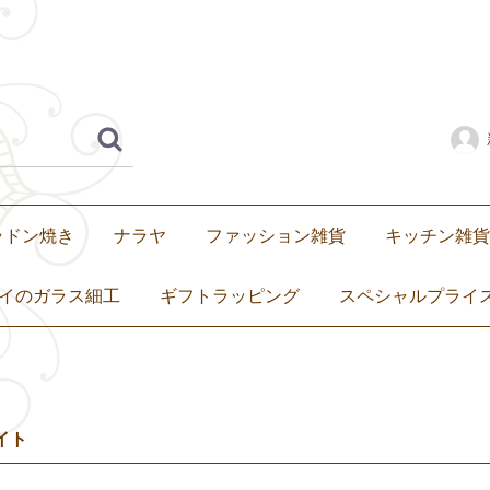
ラドン焼き
ナラヤ
ファッション雑貨
キッチン雑貨
水着・サンダル
スカーフ
子ども服
バッグ
ポーチ
財布・コインケース
携帯用爪楊枝入れ
その他
琺瑯（ホーロ
セラドン焼き
ベンジャロン
食器
マグカップ・
カトラリー・
箸置き
ミトン
卓上小物
トートバ
ショルダ
ハンドバ
エコバッ
子ども用
イのガラス細工
ギフトラッピング
スペシャルプライ
イト