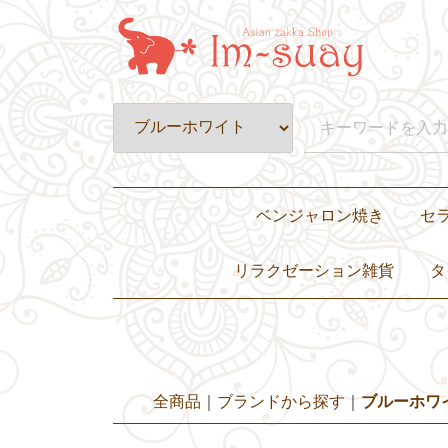
ベンジャロン焼き
セ
皿・プレート
壺・小物入れ
置物・オブジェ
カップ&ソーサー・グラス
ティーセット・ディナーセット
リラクゼーション雑貨
タ
繭玉
アロマ
キャンドル
全商品
ブランドから探す
ブルーホワ