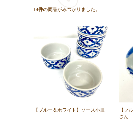
14
件
の商品がみつかりました。
【ブルー＆ホワイト】ソース小皿
【ブ
さん