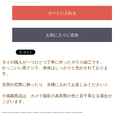
カートに入れる
お気に入りに追加
タイの職人が一つひとつ丁寧に作ったガラス細工です。
かっこいい黒クジラ、身体はしっかりと色がされておりま
す。
玄関や窓際に飾ったり、水槽に入れてお楽しみください☆
※掲載商品は、カメラ撮影の為実際の色と若干異なる場合が
ございます。
━−━−━−━−━−━−━−━−━−━−━−━−━