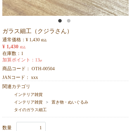
ガラス細工（クジラさん）
通常価格：
¥ 1,430
税込
¥ 1,430
税込
在庫数：1
加算ポイント：
13
pt
商品コード：
OTH-00504
JANコード： xxx
関連カテゴリ
インテリア雑貨
インテリア雑貨
置き物・ぬいぐるみ
タイのガラス細工
数量