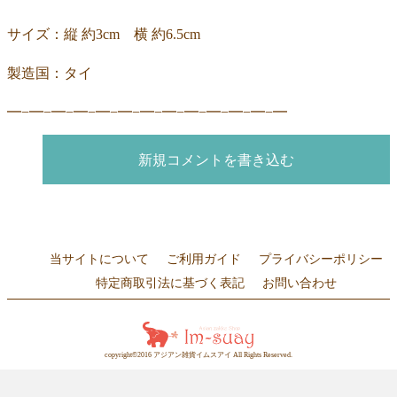
サイズ：縦 約3cm 横 約6.5cm
製造国：タイ
━−━−━−━−━−━−━−━−━−━−━−━−━
新規コメントを書き込む
当サイトについて
ご利用ガイド
プライバシーポリシー
特定商取引法に基づく表記
お問い合わせ
copyright©2016 アジアン雑貨イムスアイ All Rights Reserved.