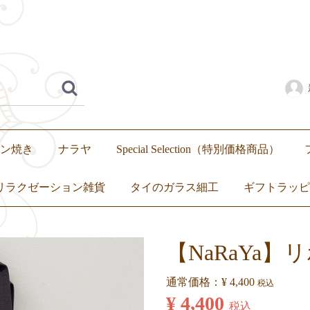
ン焼き
ナラヤ
Special Selection（特別価格商品）
リラクゼーション雑貨
タイのガラス細工
ギフトラッピ
いぐるみ
繭玉
アロマ
キャンドル
トップス
ボトムス
ワンピース
セットアップ
【NaRaYa】
通常価格：
¥ 4,400
税込
¥ 4,400
税込