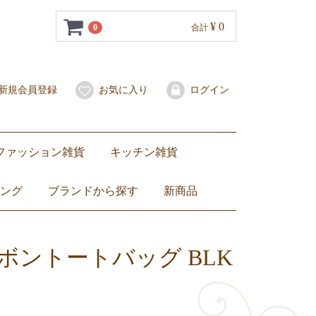
¥ 0
0
合計
新規会員登録
お気に入り
ログイン
ファッション雑貨
キッチン雑貨
水着・サンダル
スカーフ
子ども服
バッグ
ポーチ
財布・コインケース
携帯用爪楊枝入れ
その他
琺瑯（ホーロー）
セラドン焼き
ベンジャロン焼き
食器
マグカップ・グラス
カトラリー・お箸
箸置き
ミトン
卓上小物
トートバッグ
ショルダーバッグ
ハンドバッグ
エコバッグ
子ども用バッグ
ZEBRA（ ゼブラ）ステンレス製ランチボックス弁当箱
ランチョンマット・コースター
ング
ブランドから探す
新商品
ベンジャロン焼き
セラドン焼き
ブルーホワイト
Jim Thompson
DEAN & DELUCA
NaRaYa
ZEBRA（ ゼブラ）
others
Dharamantra（ダラモントラ）
ティーセット
ワイングラス
カップ&ソーサー
お皿
バッグ
その他バッグ
ファブリックポーチ
ナラヤ小物
ぬいぐるみ
リボントートバッグ BLK