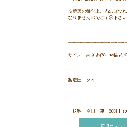
※縫製の都合上、糸のほつれ
なりませんのでご了承下さい
━−━−━−━−━−━−━−━−
サイズ：高さ 約28cm×幅 約42
製造国：タイ
━−━−━−━−━−━−━−━−
・送料：全国一律 880円（
新規コメン