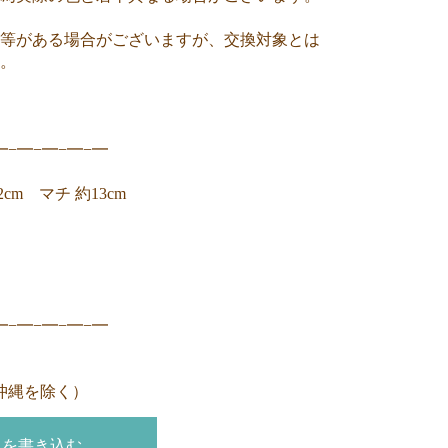
等がある場合がございますが、交換対象とは
。
━−━−━−━−━
cm マチ 約13cm
━−━−━−━−━
沖縄を除く）
トを書き込む