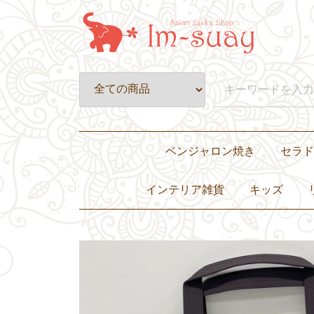
ベンジャロン焼き
セラド
皿・プレート
壺・小物入れ
置物・オブジェ
カップ&ソーサー・グラス
ティーセット・ディナーセット
インテリア雑貨
キッズ
置き物・ぬいぐるみ
小物入れ・花瓶
灰皿
照明
キャンドル
クッションカバー
その他
子ども服
バッグ
おもちゃ・ぬ
食器