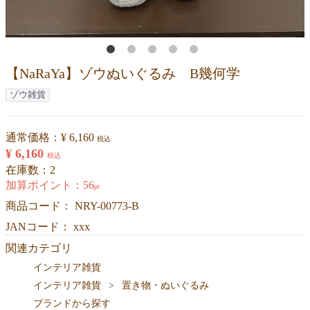
【NaRaYa】ゾウぬいぐるみ B幾何学
ゾウ雑貨
通常価格：
¥ 6,160
税込
¥ 6,160
税込
在庫数：2
加算ポイント：
56
pt
商品コード：
NRY-00773-B
JANコード： xxx
関連カテゴリ
インテリア雑貨
インテリア雑貨
置き物・ぬいぐるみ
ブランドから探す